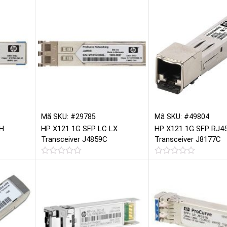
hạng
hạng
0
0
5
5
sao
sao
Mã SKU: #29785
Mã SKU: #49804
LH
HP X121 1G SFP LC LX
HP X121 1G SFP RJ4
Transceiver J4859C
Transceiver J8177C
Được
Được
xếp
xếp
hạng
hạng
0
0
5
5
sao
sao