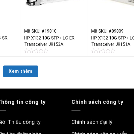
Mã SKU: #19810
Mã SKU: #89809
C SR
HP X132 10G SFP+ LC ER
HP X132 10G SFP+ L
Transceiver J9153A
Transceiver J9151A
Được
Được
xếp
xếp
hạng
hạng
Xem thêm
0
0
5
5
sao
sao
Thông tin công ty
Chính sách công ty
iới Thiệu công ty
Chính sách đại lý