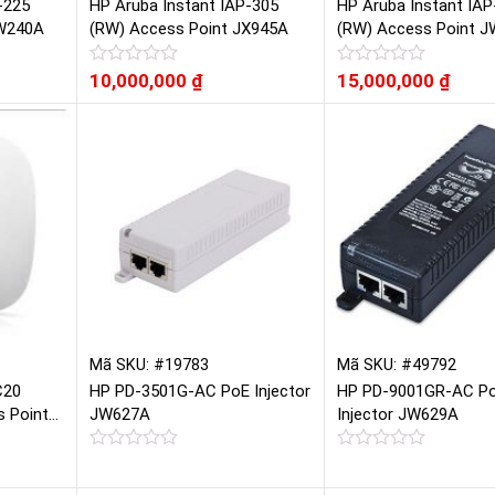
-225
HP Aruba Instant IAP-305
HP Aruba Instant IAP
JW240A
(RW) Access Point JX945A
(RW) Access Point 
Được
10,000,000
₫
Được
15,000,000
₫
xếp
xếp
hạng
hạng
0
0
5
5
sao
sao
Mã SKU: #19783
Mã SKU: #49792
C20
HP PD-3501G-AC PoE Injector
HP PD-9001GR-AC P
s Point
JW627A
Injector JW629A
Được
Được
xếp
xếp