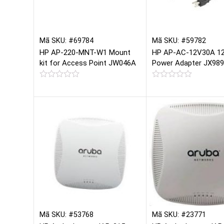
Mã SKU: #69784
Mã SKU: #59782
HP AP-220-MNT-W1 Mount
HP AP-AC-12V30A 1
kit for Access Point JW046A
Power Adapter JX98
Được
Được
xếp
xếp
hạng
hạng
0
0
5
5
sao
sao
Mã SKU: #53768
Mã SKU: #23771