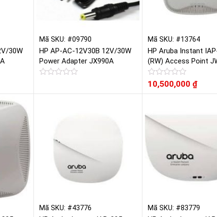
Mã SKU: #09790
Mã SKU: #13764
2V/30W
HP AP-AC-12V30B 12V/30W
HP Aruba Instant IAP
9A
Power Adapter JX990A
(RW) Access Point 
Được
Được
10,500,000
₫
xếp
xếp
hạng
hạng
0
0
5
5
sao
sao
Mã SKU: #43776
Mã SKU: #83779