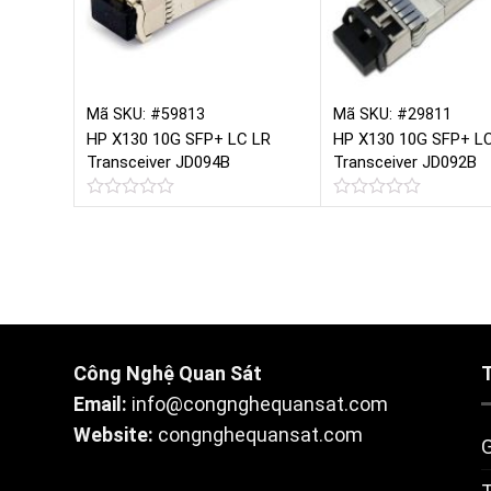
Mã SKU: #59813
Mã SKU: #29811
HP X130 10G SFP+ LC LR
HP X130 10G SFP+ L
Transceiver JD094B
Transceiver JD092B
Được
Được
xếp
xếp
hạng
hạng
0
0
5
5
sao
sao
Công Nghệ Quan Sát
Email:
info@congnghequansat.com
Website:
congnghequansat.com
G