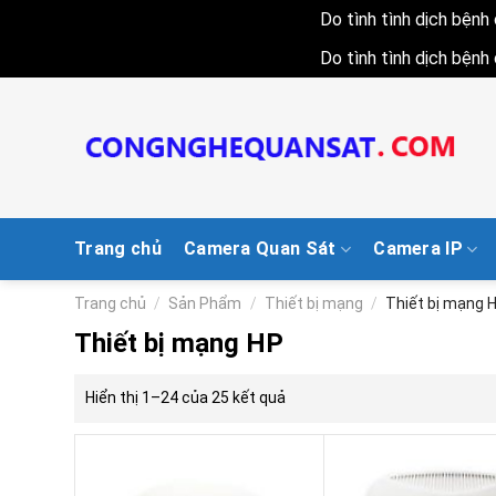
Do tình tình dịch bện
Do tình tình dịch bện
Skip
to
content
Trang chủ
Camera Quan Sát
Camera IP
Trang chủ
/
Sản Phẩm
/
Thiết bị mạng
/
Thiết bị mạng 
Thiết bị mạng HP
Hiển thị 1–24 của 25 kết quả