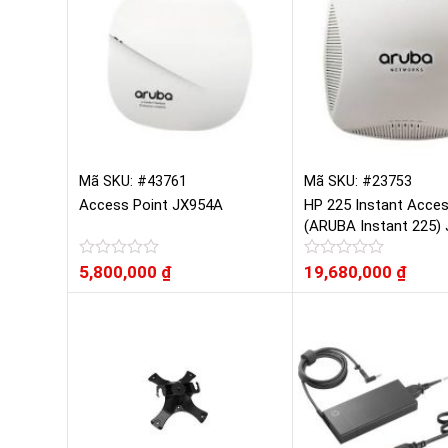
Mã SKU: #43761
Mã SKU: #23753
Access Point JX954A
HP 225 Instant Acces
(ARUBA Instant 225)
Được
5,800,000
₫
Được
19,680,000
₫
xếp
xếp
hạng
hạng
0
0
5
5
sao
sao