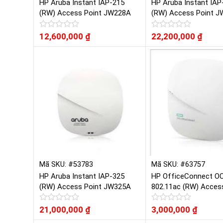
HP Aruba Instant IAP-215
HP Aruba Instant IAP
(RW) Access Point JW228A
(RW) Access Point 
Được
12,600,000
₫
Được
22,200,000
₫
xếp
xếp
hạng
hạng
0
0
5
5
sao
sao
Mã SKU: #53783
Mã SKU: #63757
HP Aruba Instant IAP-325
HP OfficeConnect O
(RW) Access Point JW325A
802.11ac (RW) Acces
JZ074A
Được
21,000,000
₫
Được
3,000,000
₫
xếp
xếp