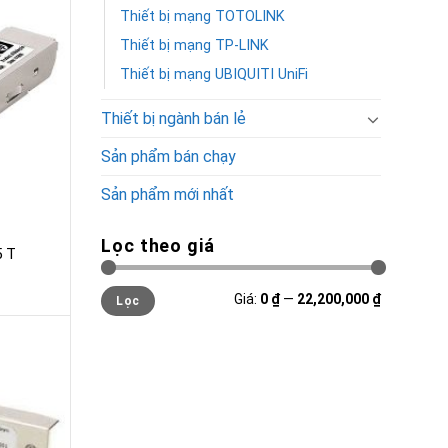
Thiết bị mạng TOTOLINK
Thiết bị mạng TP-LINK
Thiết bị mạng UBIQUITI UniFi
Thiết bị ngành bán lẻ
Sản phẩm bán chạy
Sản phẩm mới nhất
Lọc theo giá
5 T
Giá
Giá
Giá:
0 ₫
—
22,200,000 ₫
Lọc
tối
tối
thiểu
đa