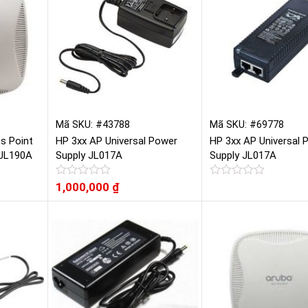
Mã SKU: #43788
Mã SKU: #69778
s Point
HP 3xx AP Universal Power
HP 3xx AP Universal 
 JL190A
Supply JL017A
Supply JL017A
Được
1,000,000
₫
Được
xếp
xếp
hạng
hạng
0
0
5
5
sao
sao