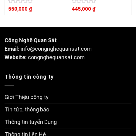
720P)
Được
550,000
₫
Được
445,000
₫
xếp
xếp
hạng
hạng
0
0
5
5
sao
sao
Công Nghệ Quan Sát
Email:
info@congnghequansat.com
Website:
congnghequansat.com
Thông tin công ty
Giới Thiệu công ty
Tin tức, thông báo
Thông tin tuyển Dụng
Thông tin liên Hệ