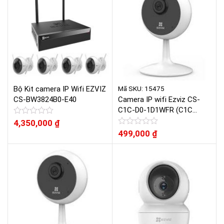
Mã SKU: 15475
Bộ Kit camera IP Wifi EZVIZ
CS-BW3824B0-E40
Camera IP wifi Ezviz CS-
C1C-D0-1D1WFR (C1C
720P)
Được
4,350,000
₫
xếp
Được
499,000
₫
hạng
xếp
0
hạng
5
0
sao
5
sao