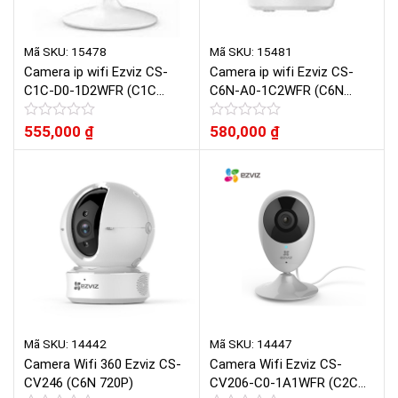
Mã SKU: 15478
Mã SKU: 15481
Camera ip wifi Ezviz CS-
Camera ip wifi Ezviz CS-
C1C-D0-1D2WFR (C1C
C6N-A0-1C2WFR (C6N
1080P)
1080P)
Được
555,000
₫
Được
580,000
₫
xếp
xếp
hạng
hạng
0
0
5
5
sao
sao
Mã SKU: 14442
Mã SKU: 14447
Camera Wifi 360 Ezviz CS-
Camera Wifi Ezviz CS-
CV246 (C6N 720P)
CV206-C0-1A1WFR (C2C