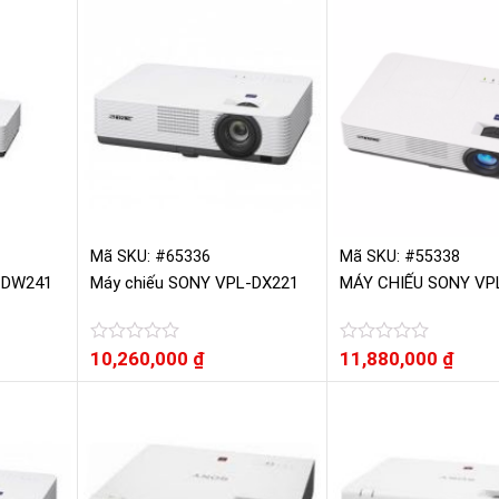
hạng
hạng
0
0
5
5
sao
sao
Mã SKU: #65336
Mã SKU: #55338
-DW241
Máy chiếu SONY VPL-DX221
MÁY CHIẾU SONY VP
Được
10,260,000
₫
Được
11,880,000
₫
xếp
xếp
hạng
hạng
0
0
5
5
sao
sao