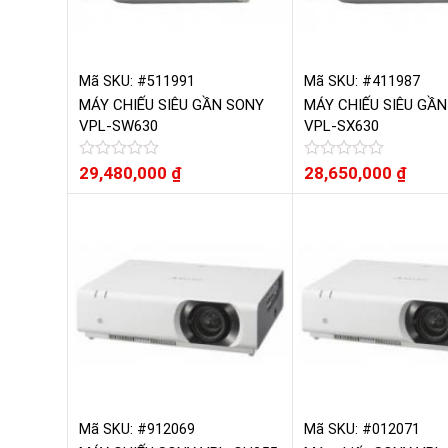
Mã SKU: #511991
Mã SKU: #411987
MÁY CHIẾU SIÊU GẦN SONY
MÁY CHIẾU SIÊU GẦ
VPL-SW630
VPL-SX630
Được
29,480,000
₫
Được
28,650,000
₫
xếp
xếp
hạng
hạng
0
0
5
5
sao
sao
Mã SKU: #912069
Mã SKU: #012071