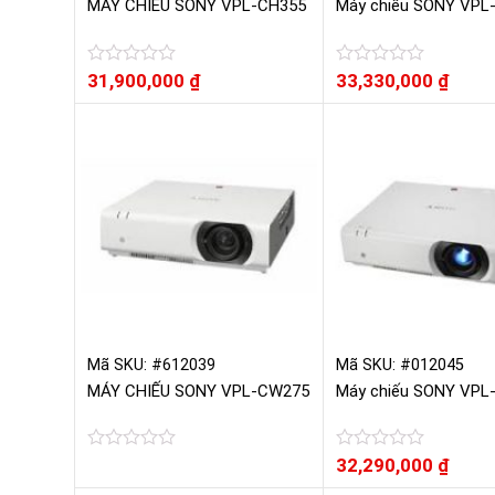
MÁY CHIẾU SONY VPL-CH355
Máy chiếu SONY VPL
Được
31,900,000
₫
Được
33,330,000
₫
xếp
xếp
hạng
hạng
0
0
5
5
sao
sao
Mã SKU: #612039
Mã SKU: #012045
MÁY CHIẾU SONY VPL-CW275
Máy chiếu SONY VPL
Được
Được
32,290,000
₫
xếp
xếp