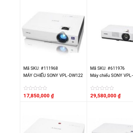
hạng
hạng
0
0
5
5
sao
sao
Mã SKU: #111968
Mã SKU: #611976
MÁY CHIẾU SONY VPL-DW122
Máy chiếu SONY VPL
Được
17,850,000
₫
Được
29,580,000
₫
xếp
xếp
hạng
hạng
0
0
5
5
sao
sao