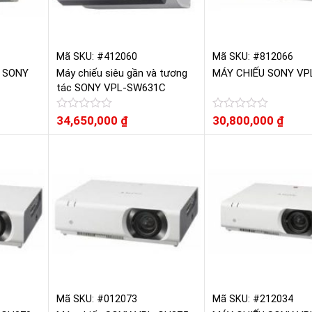
Mã SKU: #412060
Mã SKU: #812066
N SONY
Máy chiếu siêu gần và tương
MÁY CHIẾU SONY VP
tác SONY VPL-SW631C
Được
34,650,000
₫
Được
30,800,000
₫
xếp
xếp
hạng
hạng
0
0
5
5
sao
sao
Mã SKU: #012073
Mã SKU: #212034