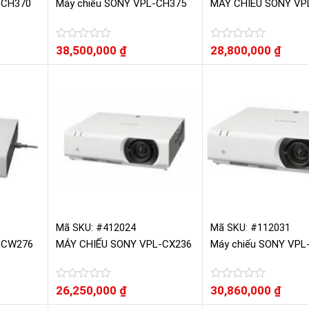
-CH370
Máy chiếu SONY VPL-CH375
MÁY CHIẾU SONY VP
Được
38,500,000
₫
Được
28,800,000
₫
xếp
xếp
hạng
hạng
0
0
5
5
sao
sao
Mã SKU: #412024
Mã SKU: #112031
-CW276
MÁY CHIẾU SONY VPL-CX236
Máy chiếu SONY VPL
Được
26,250,000
₫
Được
30,860,000
₫
xếp
xếp