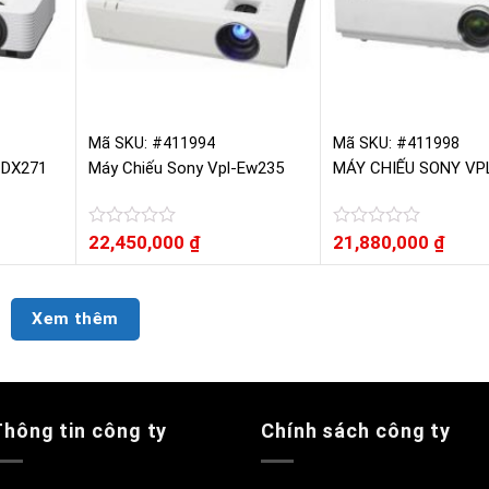
Mã SKU: #411994
Mã SKU: #411998
-DX271
Máy Chiếu Sony Vpl-Ew235
MÁY CHIẾU SONY VP
Được
22,450,000
₫
Được
21,880,000
₫
xếp
xếp
hạng
hạng
0
0
5
5
Xem thêm
sao
sao
Thông tin công ty
Chính sách công ty