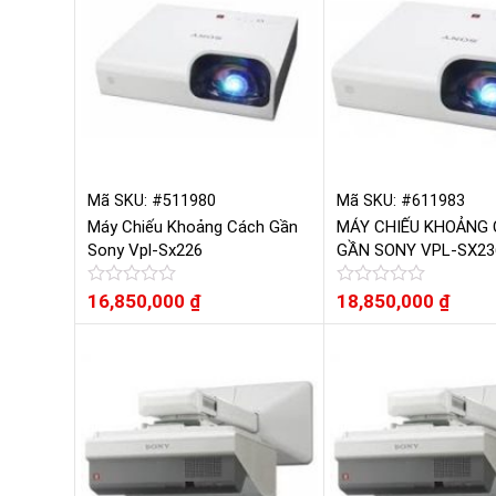
Mã SKU: #511980
Mã SKU: #611983
Máy Chiếu Khoảng Cách Gần
MÁY CHIẾU KHOẢNG
Sony Vpl-Sx226
GẦN SONY VPL-SX23
Được
16,850,000
₫
Được
18,850,000
₫
xếp
xếp
hạng
hạng
0
0
5
5
sao
sao