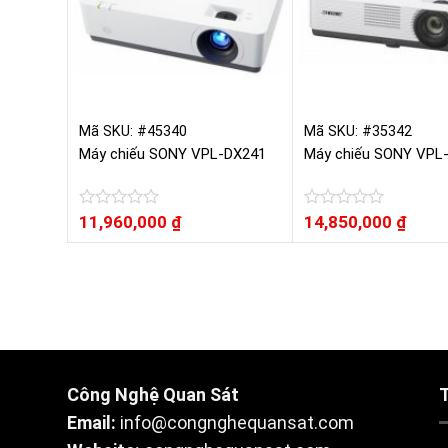
Mã SKU: #45340
Mã SKU: #35342
Máy chiếu SONY VPL-DX241
Máy chiếu SONY VPL
Được
11,960,000
₫
Được
14,850,000
₫
xếp
xếp
hạng
hạng
0
0
5
5
sao
sao
Công Nghệ Quan Sát
Email:
info@congnghequansat.com