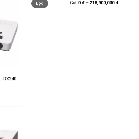
Giá
Giá
Giá:
0 ₫
—
218,900,000 ₫
Lọc
tối
tối
thiểu
đa
L-DX240