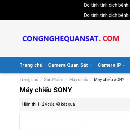
Do tình tình dịch bện
Do tình tình dịch bện
Skip
to
content
Trang chủ
Camera Quan Sát
Camera IP
Trang chủ
/
Sản Phẩm
/
Máy chiếu
/
Máy chiếu SONY
Máy chiếu SONY
Hiển thị 1–24 của 48 kết quả