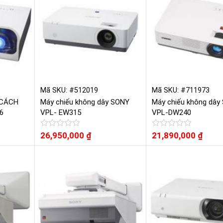
Mã SKU: #512019
Mã SKU: #711973
 CÁCH
Máy chiếu không dây SONY
Máy chiếu không dây
6
VPL- EW315
VPL-DW240
Được
26,950,000
₫
Được
21,890,000
₫
xếp
xếp
hạng
hạng
0
0
5
5
sao
sao