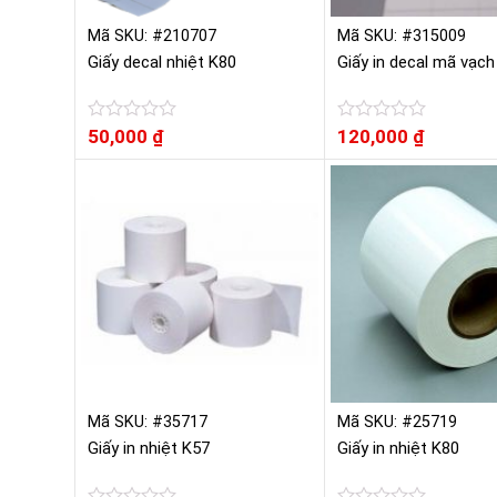
Mã SKU: #210707
Mã SKU: #315009
Giấy decal nhiệt K80
Giấy in decal mã vạch
Được
50,000
₫
Được
120,000
₫
xếp
xếp
hạng
hạng
0
0
5
5
sao
sao
Mã SKU: #35717
Mã SKU: #25719
Giấy in nhiệt K57
Giấy in nhiệt K80