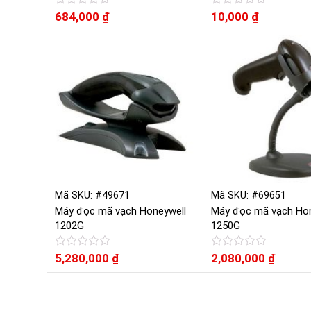
Được
684,000
₫
Được
10,000
₫
xếp
xếp
hạng
hạng
0
0
5
5
sao
sao
Mã SKU: #49671
Mã SKU: #69651
Máy đọc mã vạch Honeywell
Máy đọc mã vạch Hon
1202G
1250G
Được
5,280,000
₫
Được
2,080,000
₫
xếp
xếp
hạng
hạng
0
0
5
5