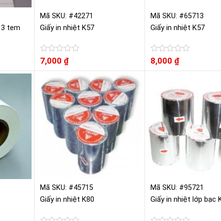
Mã SKU: #42271
Mã SKU: #65713
 3 tem
Giấy in nhiệt K57
Giấy in nhiệt K57
Được
7,000
₫
Được
8,000
₫
xếp
xếp
hạng
hạng
0
0
5
5
sao
sao
Mã SKU: #45715
Mã SKU: #95721
Giấy in nhiệt K80
Giấy in nhiệt lớp bạc 