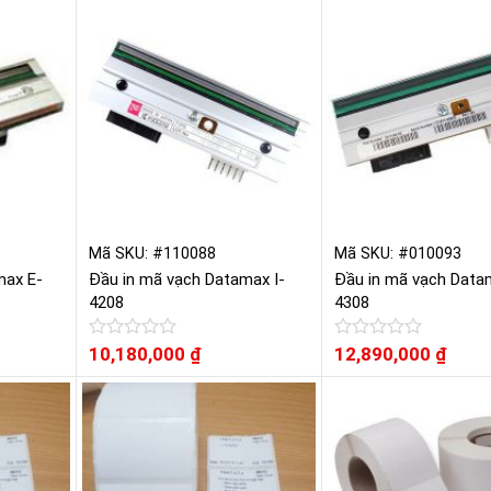
hạng
hạng
0
0
5
5
sao
sao
Mã SKU: #110088
Mã SKU: #010093
max E-
Đầu in mã vạch Datamax I-
Đầu in mã vạch Data
4208
4308
Được
10,180,000
₫
Được
12,890,000
₫
xếp
xếp
hạng
hạng
0
0
5
5
sao
sao