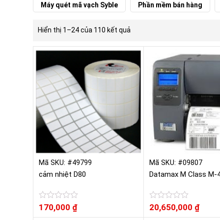
Máy quét mã vạch Syble
Phần mềm bán hàng
Hiển thị 1–24 của 110 kết quả
Mã SKU: #49799
Mã SKU: #09807
cảm nhiệt D80
Datamax M Class M-
Được
170,000
₫
Được
20,650,000
₫
xếp
xếp