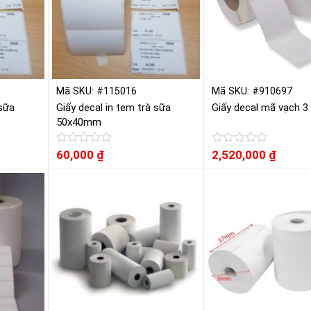
Mã SKU: #115016
Mã SKU: #910697
 sữa
Giấy decal in tem trà sữa
Giấy decal mã vạch 3
50x40mm
Được
60,000
₫
Được
2,520,000
₫
xếp
xếp
hạng
hạng
0
0
5
5
sao
sao