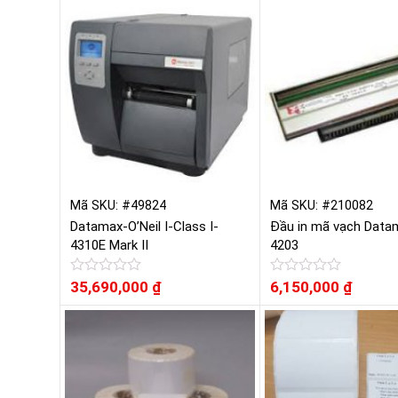
hạng
hạng
0
0
5
5
sao
sao
Mã SKU: #49824
Mã SKU: #210082
Datamax-O’Neil I-Class I-
Đầu in mã vạch Data
4310E Mark II
4203
Được
35,690,000
₫
Được
6,150,000
₫
xếp
xếp
hạng
hạng
0
0
5
5
sao
sao