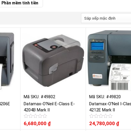
Phần mềm tính tiền
Mã SKU: #49802
Mã SKU: #49820
4206E
Datamax-O’Neil E-Class E-
Datamax-O’Neil I-Clas
4204B Mark II
4212E Mark II
Được
6,680,000
₫
Được
24,780,000
₫
xếp
xếp