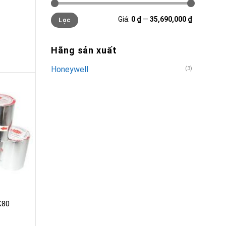
Giá
Giá
Giá:
0 ₫
—
35,690,000 ₫
Lọc
tối
tối
thiểu
đa
Hãng sản xuất
Honeywell
(3)
K80