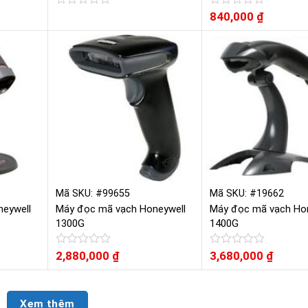
Được
Được
840,000
₫
xếp
xếp
hạng
hạng
0
0
5
5
sao
sao
Mã SKU: #99655
Mã SKU: #19662
eywell
Máy đọc mã vạch Honeywell
Máy đọc mã vạch Ho
1300G
1400G
Được
2,880,000
₫
Được
3,680,000
₫
xếp
xếp
hạng
hạng
0
0
5
5
Xem thêm