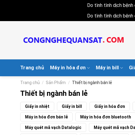
Do tình tình dịch bện
Do tình tình dịch bện
Skip
to
content
Trang chủ
Máy in hóa đơn
Máy in bill
Gi
Trang chủ
/
Sản Phẩm
/
Thiết bị ngành bán lẻ
Thiết bị ngành bán lẻ
Giấy in nhiệt
Giấy in bill
Giấy in hóa đơn
Máy in hóa đơn bán lẻ
Máy in hóa đơn bluetooth
Máy quét mã vạch Datalogic
Máy quét mã vạch D