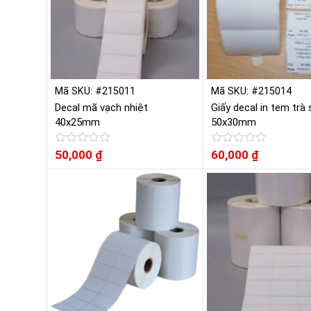
Mã SKU: #215011
Mã SKU: #215014
Decal mã vạch nhiệt
Giấy decal in tem trà
40x25mm
50x30mm
Được
50,000
₫
Được
60,000
₫
xếp
xếp
hạng
hạng
0
0
5
5
sao
sao