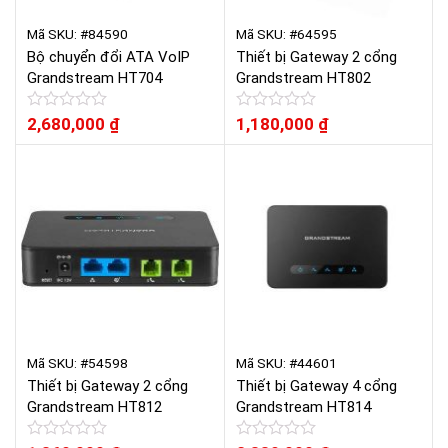
Mã SKU: #84590
Mã SKU: #64595
Bộ chuyển đổi ATA VoIP
Thiết bị Gateway 2 cổng
Grandstream HT704
Grandstream HT802
Được
2,680,000
₫
Được
1,180,000
₫
xếp
xếp
hạng
hạng
0
0
5
5
sao
sao
Mã SKU: #54598
Mã SKU: #44601
Thiết bị Gateway 2 cổng
Thiết bị Gateway 4 cổng
Grandstream HT812
Grandstream HT814