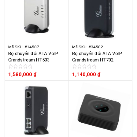
Mã SKU: #14587
Mã SKU: #34582
Bộ chuyển đổi ATA VoIP
Bộ chuyển đổi ATA VoIP
Grandstream HT503
Grandstream HT702
Được
1,580,000
₫
Được
1,140,000
₫
xếp
xếp
hạng
hạng
0
0
5
5
sao
sao