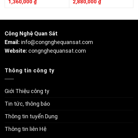
Được
1,360,000
₫
Được
2,880,000
₫
xếp
xếp
hạng
hạng
0
0
5
5
sao
sao
Công Nghệ Quan Sát
Email:
info@congnghequansat.com
Website:
congnghequansat.com
Thông tin công ty
Giới Thiệu công ty
Tin tức, thông báo
Thông tin tuyển Dụng
Thông tin liên Hệ