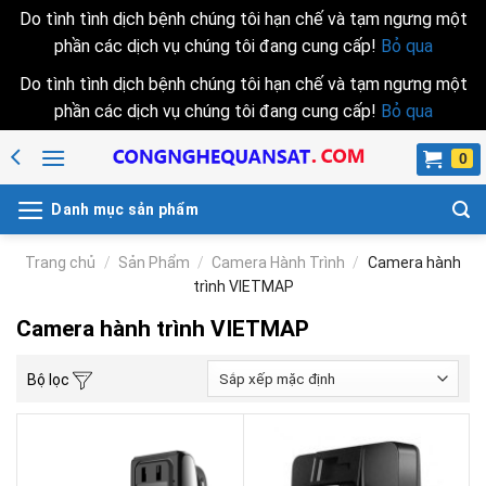
Do tình tình dịch bệnh chúng tôi hạn chế và tạm ngưng một
phần các dịch vụ chúng tôi đang cung cấp!
Bỏ qua
Do tình tình dịch bệnh chúng tôi hạn chế và tạm ngưng một
phần các dịch vụ chúng tôi đang cung cấp!
Bỏ qua
Skip
to
content
Danh mục sản phẩm
Trang chủ
/
Sản Phẩm
/
Camera Hành Trình
/
Camera hành
trình VIETMAP
Camera hành trình VIETMAP
Bộ lọc