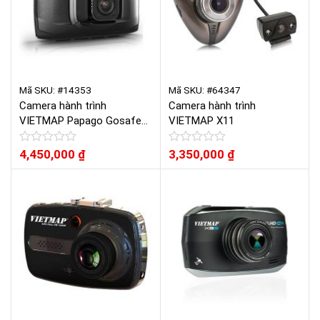
Mã SKU: #14353
Mã SKU: #64347
Camera hành trình
Camera hành trình
VIETMAP Papago Gosafe
VIETMAP X11
51G
Được
4,450,000
₫
Được
3,350,000
₫
xếp
xếp
hạng
hạng
0
0
5
5
sao
sao