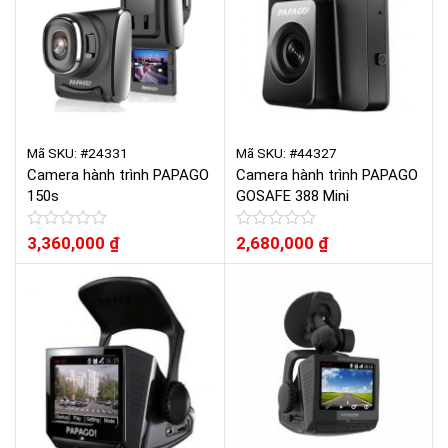
Mã SKU: #24331
Mã SKU: #44327
Camera hành trình PAPAGO
Camera hành trình PAPAGO
150s
GOSAFE 388 Mini
Được
3,360,000
₫
Được
2,680,000
₫
xếp
xếp
hạng
hạng
0
0
5
5
sao
sao