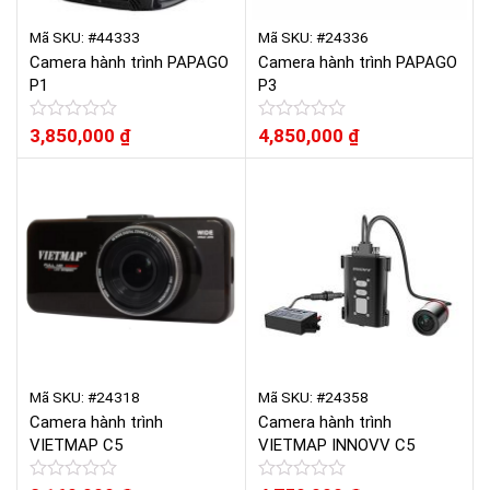
Mã SKU: #44333
Mã SKU: #24336
Camera hành trình PAPAGO
Camera hành trình PAPAGO
P1
P3
Được
3,850,000
₫
Được
4,850,000
₫
xếp
xếp
hạng
hạng
0
0
5
5
sao
sao
Mã SKU: #24318
Mã SKU: #24358
Camera hành trình
Camera hành trình
VIETMAP C5
VIETMAP INNOVV C5