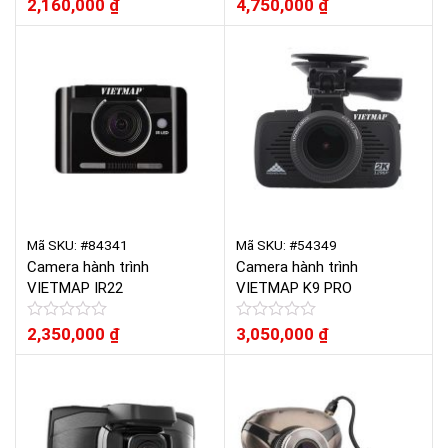
Được
2,160,000
₫
Được
4,750,000
₫
xếp
xếp
hạng
hạng
0
0
5
5
sao
sao
Mã SKU: #84341
Mã SKU: #54349
Camera hành trình
Camera hành trình
VIETMAP IR22
VIETMAP K9 PRO
Được
2,350,000
₫
Được
3,050,000
₫
xếp
xếp
hạng
hạng
0
0
5
5
sao
sao