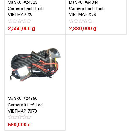
Mã SKU: #24323
Mã SKU: #84344
Camera hành trình
Camera hành trình
VIETMAP X9
VIETMAP X9S
Được
2,550,000
₫
Được
2,880,000
₫
xếp
xếp
hạng
hạng
0
0
5
5
sao
sao
Mã SKU: #24360
Camera lùi có Led
VIETMAP 7070
Được
580,000
₫
xếp