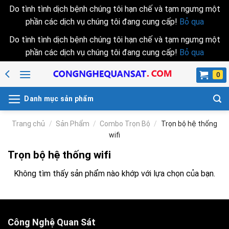
Do tình tình dịch bệnh chúng tôi hạn chế và tạm ngưng một
phần các dịch vụ chúng tôi đang cung cấp!
Bỏ qua
Do tình tình dịch bệnh chúng tôi hạn chế và tạm ngưng một
phần các dịch vụ chúng tôi đang cung cấp!
Bỏ qua
Skip
to
content
Danh mục sản phẩm
Trang chủ
/
Sản Phẩm
/
Combo Trọn Bộ
/
Trọn bộ hệ thống
wifi
Trọn bộ hệ thống wifi
Không tìm thấy sản phẩm nào khớp với lựa chọn của bạn.
Công Nghệ Quan Sát