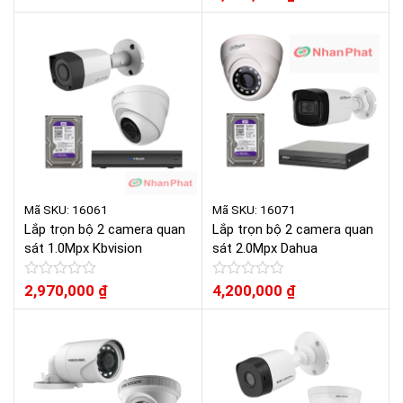
hạng
xếp
0
hạng
5
0
sao
5
sao
Mã SKU: 16061
Mã SKU: 16071
Lắp trọn bộ 2 camera quan
Lắp trọn bộ 2 camera quan
sát 1.0Mpx Kbvision
sát 2.0Mpx Dahua
Được
2,970,000
₫
Được
4,200,000
₫
xếp
xếp
hạng
hạng
0
0
5
5
sao
sao