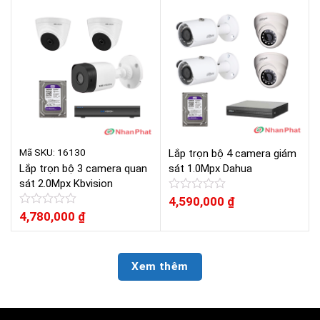
hạng
5
0
sao
5
sao
Mã SKU: 16130
Lắp trọn bộ 4 camera giám
Lắp trọn bộ 3 camera quan
sát 1.0Mpx Dahua
sát 2.0Mpx Kbvision
Được
4,590,000
₫
xếp
Được
4,780,000
₫
hạng
xếp
0
hạng
5
0
sao
5
Xem thêm
sao