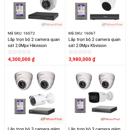
Mã SKU: 16072
Mã SKU: 16067
Lắp trọn bộ 2 camera quan
Lắp trọn bộ 2 camera quan
sát 2.0Mpx Hikvision
sát 2.0Mpx Kbvision
Được
4,300,000
₫
Được
3,980,000
₫
xếp
xếp
hạng
hạng
0
0
5
5
sao
sao
Lắp trọn bộ 3 camera giám
Lắp trọn bộ 3 camera giám