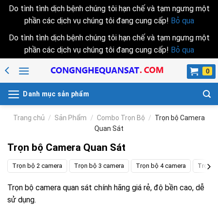
Do tình tình dịch bệnh chúng tôi hạn chế và tạm ngưng một
phần các dịch vụ chúng tôi đang cung cấp!
Bỏ qua
Do tình tình dịch bệnh chúng tôi hạn chế và tạm ngưng một
phần các dịch vụ chúng tôi đang cung cấp!
Bỏ qua
Skip
to
content
Danh mục sản phẩm
Trang chủ
/
Sản Phẩm
/
Combo Trọn Bộ
/
Trọn bộ Camera
Quan Sát
Trọn bộ Camera Quan Sát
Trọn bộ 2 camera
Trọn bộ 3 camera
Trọn bộ 4 camera
Trọn b
Trọn bộ camera quan sát chính hãng giá rẻ, độ bền cao, dễ
sử dụng.