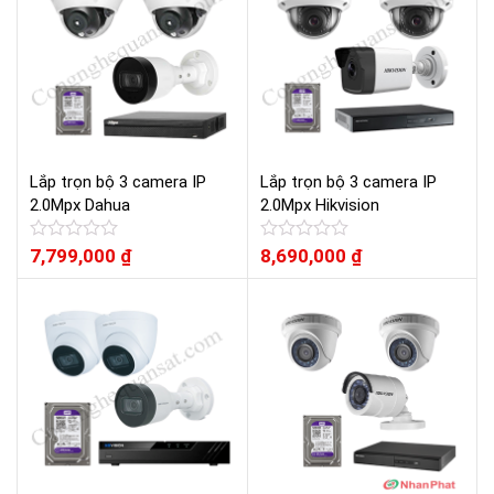
sao
sao
Lắp trọn bộ 3 camera IP
Lắp trọn bộ 3 camera IP
2.0Mpx Dahua
2.0Mpx Hikvision
Được
7,799,000
₫
Được
8,690,000
₫
xếp
xếp
hạng
hạng
0
0
5
5
sao
sao