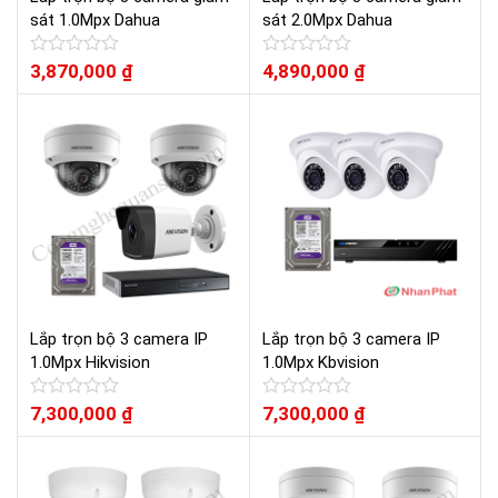
sát 1.0Mpx Dahua
sát 2.0Mpx Dahua
Được
3,870,000
₫
Được
4,890,000
₫
xếp
xếp
hạng
hạng
0
0
5
5
sao
sao
Lắp trọn bộ 3 camera IP
Lắp trọn bộ 3 camera IP
1.0Mpx Hikvision
1.0Mpx Kbvision
Được
7,300,000
₫
Được
7,300,000
₫
xếp
xếp
hạng
hạng
0
0
5
5