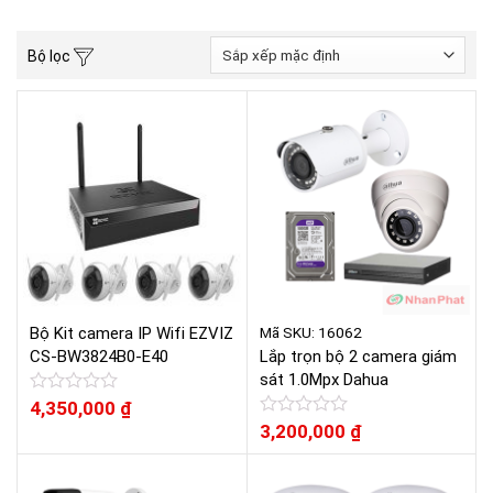
Bộ lọc
Mã SKU: 16062
Bộ Kit camera IP Wifi EZVIZ
CS-BW3824B0-E40
Lắp trọn bộ 2 camera giám
sát 1.0Mpx Dahua
Được
4,350,000
₫
xếp
Được
3,200,000
₫
hạng
xếp
0
hạng
5
0