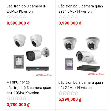
Lắp trọn bộ 3 camera IP
Lắp trọn bộ 3 camera quan
2.0Mpx Kbvision
sát 1.0Mpx Hikvision
Được
8,590,000
₫
Được
3,990,000
₫
xếp
xếp
hạng
hạng
0
0
5
5
sao
sao
Mã SKU: 16126
Lắp trọn bộ 3 camera quan
Lắp trọn bộ 3 camera quan
sát 2.0Mpx Hikvision
sát 1.0Mpx Kbvision
Được
5,399,000
₫
xếp
Được
3,780,000
₫
hạng
xếp
0