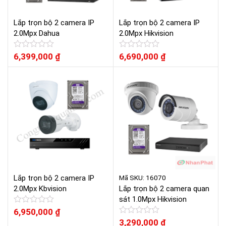
Lắp trọn bộ 2 camera IP
Lắp trọn bộ 2 camera IP
2.0Mpx Dahua
2.0Mpx Hikvision
Được
6,399,000
₫
Được
6,690,000
₫
xếp
xếp
hạng
hạng
0
0
5
5
sao
sao
Mã SKU: 16070
Lắp trọn bộ 2 camera IP
2.0Mpx Kbvision
Lắp trọn bộ 2 camera quan
sát 1.0Mpx Hikvision
Được
6,950,000
₫
xếp
Được
3,290,000
₫