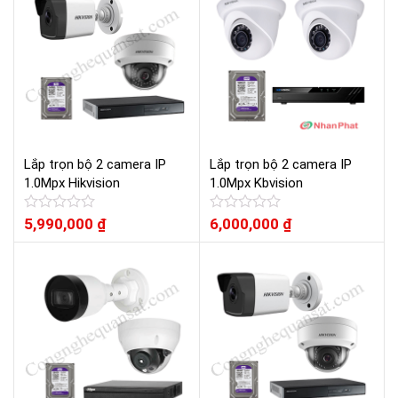
sao
5
sao
Lắp trọn bộ 2 camera IP
Lắp trọn bộ 2 camera IP
1.0Mpx Hikvision
1.0Mpx Kbvision
Được
5,990,000
₫
Được
6,000,000
₫
xếp
xếp
hạng
hạng
0
0
5
5
sao
sao