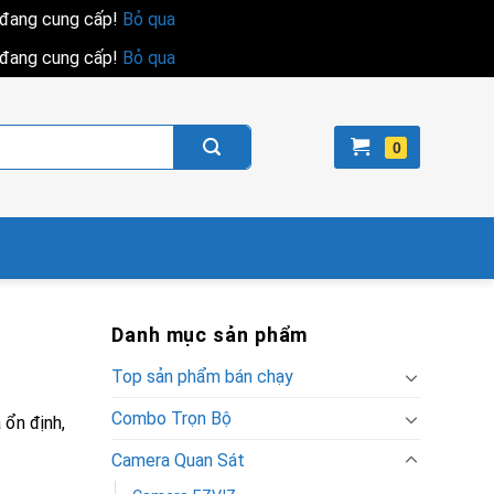
i đang cung cấp!
Bỏ qua
i đang cung cấp!
Bỏ qua
Danh mục sản phẩm
Top sản phẩm bán chạy
Combo Trọn Bộ
 ổn định,
Camera Quan Sát