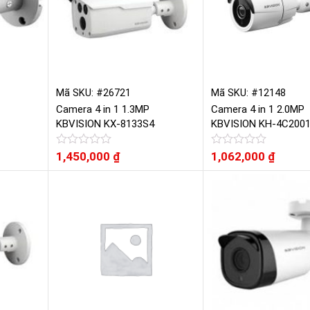
Mã SKU: #26721
Mã SKU: #12148
Camera 4 in 1 1.3MP
Camera 4 in 1 2.0MP
KBVISION KX-8133S4
KBVISION KH-4C200
Được
1,450,000
₫
Được
1,062,000
₫
xếp
xếp
hạng
hạng
0
0
5
5
sao
sao