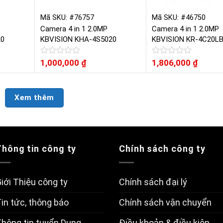
Mã SKU: #76757
Mã SKU: #46750
Camera 4 in 1 2.0MP
Camera 4 in 1 2.0MP
20
KBVISION KHA-4S5020
KBVISION KR-4C20L
Được
1,000,000
₫
Được
1,806,000
₫
xếp
xếp
hạng
hạng
0
0
5
5
Xem thêm
sao
sao
Thông tin công ty
Chính sách công ty
iới Thiệu công ty
Chính sách đại lý
in tức, thông báo
Chính sách vận chuyển
hông tin tuyển Dụng
Điều khoản & điều kiện