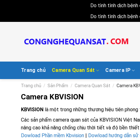
Do tình tình dịch bện
Do tình tình dịch bện
Skip
to
content
Trang chủ
Camera Quan Sát
Camera IP
Trang chủ
/
Sản Phẩm
/
Camera Quan Sát
/
Camera KB
Camera KBVISION
KBVISION
là một trong những thương hiệu tiên phong 
Các sản phẩm camera quan sát của
KBVISION
Việt Nam
nâng cao khả năng chống chịu thời tiết và độ bền thiết 
Dowload Phần mềm Kbvision
|
Dowload hướng dẫn sử 