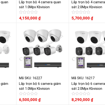
 quan
Lắp trọn bộ 4 camera quan
Lắp trọn bộ 4 camer
sát 1.0Mpx Kbvision
sát 2.0Mpx Kbvision
Được
4,150,000
₫
Được
5,700,000
₫
xếp
xếp
hạng
hạng
0
0
5
5
sao
sao
Mã SKU: 16227
Mã SKU: 16217
 giám
Lắp trọn bộ 6 camera giám
Lắp trọn bộ 6 camer
sát 1.0Mpx Kbvision
sát 2.0Mpx Kbvision
Được
6,500,000
₫
Được
8,290,000
₫
xếp
xếp