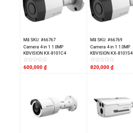
Mã SKU: #66767
Mã SKU: #66769
Camera 4 in 1 1.0MP
Camera 4 in 1 1.0MP
KBVISION KX-8101C4
KBVISION KX-8101S4
Được
600,000
₫
Được
820,000
₫
xếp
xếp
hạng
hạng
0
0
5
5
sao
sao