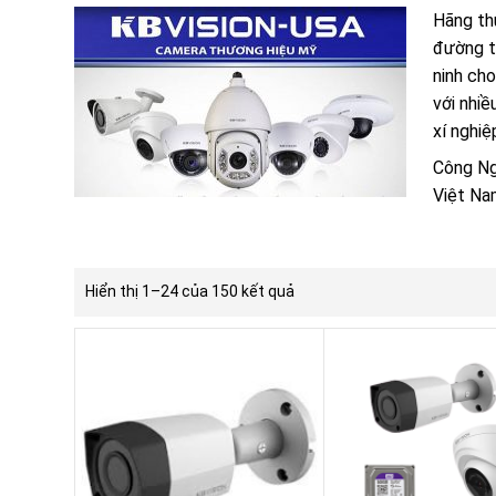
Hãng th
đường t
ninh ch
với nhiề
xí nghi
Công Ng
Việt Na
Hiển thị 1–24 của 150 kết quả