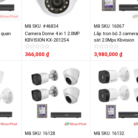
Mã SKU: #46834
Mã SKU: 16067
 quan
Camera Dome 4 in 1 2.0MP
Lắp trọn bộ 2 camer
KBVISION KX-2012S4
sát 2.0Mpx Kbvision
Được
366,000
₫
Được
3,980,000
₫
xếp
xếp
hạng
hạng
0
0
5
5
sao
sao
Mã SKU: 16128
Mã SKU: 16132