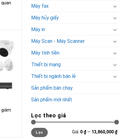
a quan
Máy fax
Máy hủy giấy
Máy in
Máy Scan - Máy Scanner
Máy tính tiền
Thiết bị mạng
Thiết bị ngành bán lẻ
Sản phẩm bán chạy
Sản phẩm mới nhất
a giám
Lọc theo giá
Giá
Giá
Giá:
0 ₫
—
13,860,000 ₫
Lọc
tối
tối
thiểu
đa