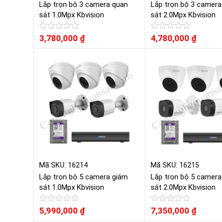
Lắp trọn bộ 3 camera quan
Lắp trọn bộ 3 camera
sát 1.0Mpx Kbvision
sát 2.0Mpx Kbvision
Được
3,780,000
₫
Được
4,780,000
₫
xếp
xếp
hạng
hạng
0
0
5
5
sao
sao
Mã SKU: 16214
Mã SKU: 16215
Lắp trọn bộ 5 camera giám
Lắp trọn bộ 5 camera
sát 1.0Mpx Kbvision
sát 2.0Mpx Kbvision
Được
5,990,000
₫
Được
7,350,000
₫
xếp
xếp