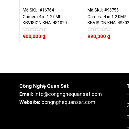
Mã SKU: #16764
Mã SKU: #96755
Camera 4 in 1 2.0MP
Camera 4 in 1 2.0MP
KBVISION KHA-4S1020
KBVISION KHA-4S30
Được
900,000
₫
Được
990,000
₫
xếp
xếp
hạng
hạng
0
0
5
5
sao
sao
Công Nghệ Quan Sát
Email:
info@congnghequansat.com
Website:
congnghequansat.com
G
T
T