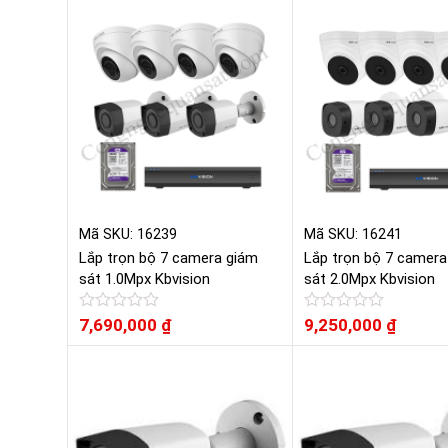
hạng
hạng
0
0
5
5
sao
sao
Mã SKU: 16239
Mã SKU: 16241
Lắp trọn bộ 7 camera giám
Lắp trọn bộ 7 camera
sát 1.0Mpx Kbvision
sát 2.0Mpx Kbvision
Được
7,690,000
₫
Được
9,250,000
₫
xếp
xếp
hạng
hạng
0
0
5
5
sao
sao