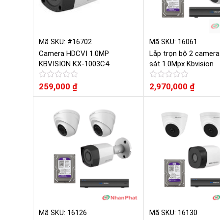
Mã SKU: #16702
Mã SKU: 16061
Camera HDCVI 1.0MP
Lắp trọn bộ 2 camera
KBVISION KX-1003C4
sát 1.0Mpx Kbvision
Được
259,000
₫
Được
2,970,000
₫
xếp
xếp
hạng
hạng
0
0
5
5
sao
sao
Mã SKU: 16126
Mã SKU: 16130