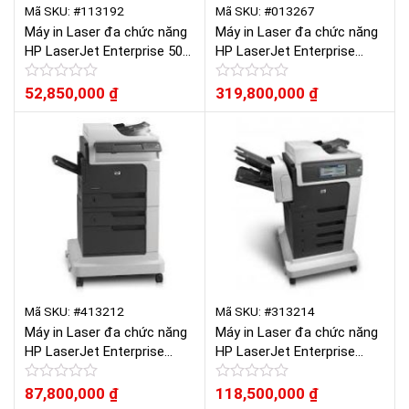
Mã SKU: #113192
Mã SKU: #013267
Máy in Laser đa chức năng
Máy in Laser đa chức năng
HP LaserJet Enterprise 500
HP LaserJet Enterprise
MFP M525F MFP
flow MFP M830z (CF367A)
Được
52,850,000
₫
Được
319,800,000
₫
xếp
xếp
hạng
hạng
0
0
5
5
sao
sao
Mã SKU: #413212
Mã SKU: #313214
Máy in Laser đa chức năng
Máy in Laser đa chức năng
HP LaserJet Enterprise
HP LaserJet Enterprise
M4555F MFP
M4555FSKM MFP
Được
87,800,000
₫
Được
118,500,000
₫
xếp
xếp