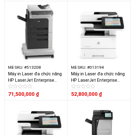
hạng
hạng
0
0
5
5
sao
sao
Mã SKU: #513208
Mã SKU: #013194
Máy in Laser đa chức năng
Máy in Laser đa chức năng
HP LaserJet Enterprise
HP LaserJet Enterprise
M4555H MFP
M527dn
Được
71,500,000
₫
Được
52,800,000
₫
xếp
xếp
hạng
hạng
0
0
5
5
sao
sao