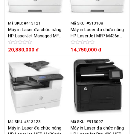
Mã SKU: #413121
Mã SKU: #513108
Máy in Laser đa chức năng
Máy in Laser đa chức năng
HP LaserJet Managed MFP
HP LaserJet MFP M436n
M436dn
(W7U01A)
Được
20,880,000
₫
Được
14,750,000
₫
xếp
xếp
hạng
hạng
0
0
5
5
sao
sao
Mã SKU: #313123
Mã SKU: #913097
Máy in Laser đa chức năng
Máy in Laser đa chức năng