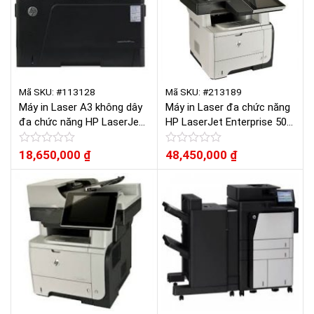
Mã SKU: #113128
Mã SKU: #213189
Máy in Laser A3 không dây
Máy in Laser đa chức năng
đa chức năng HP LaserJet
HP LaserJet Enterprise 500
Pro M435NW
MFP M525DN MFP
Được
18,650,000
₫
Được
48,450,000
₫
xếp
xếp
hạng
hạng
0
0
5
5
sao
sao