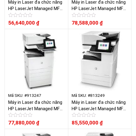
Máy in Laser đa chức năng
Máy in Laser đa chức năng
HP LaserJet Managed MFP
HP LaserJet Managed MFP
E72525dn
E72525z
Được
56,640,000
₫
Được
78,588,000
₫
xếp
xếp
hạng
hạng
0
0
5
5
sao
sao
Mã SKU: #913247
Mã SKU: #813249
Máy in Laser đa chức năng
Máy in Laser đa chức năng
HP LaserJet Managed MFP
HP LaserJet Managed MFP
E72530dn
E72530z
Được
77,880,000
₫
Được
85,550,000
₫
xếp
xếp
hạng
hạng