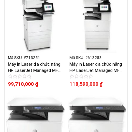
0
0
5
5
sao
sao
Mã SKU: #713251
Mã SKU: #613253
Máy in Laser đa chức năng
Máy in Laser đa chức năng
HP LaserJet Managed MFP
HP LaserJet Managed MFP
E72535dn
E72535z
Được
99,710,000
₫
Được
118,590,000
₫
xếp
xếp
hạng
hạng
0
0
5
5
sao
sao