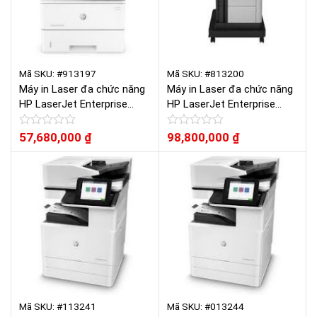
Mã SKU: #913197
Mã SKU: #813200
Máy in Laser đa chức năng
Máy in Laser đa chức năng
HP LaserJet Enterprise
HP LaserJet Enterprise
M527f
MFP M630f
Được
57,680,000
₫
Được
98,800,000
₫
xếp
xếp
hạng
hạng
0
0
5
5
sao
sao
Mã SKU: #113241
Mã SKU: #013244