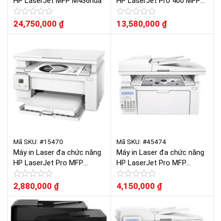
HP LaserJet MFP M436nda
HP LaserJet Pro 400 MFP
M425dn
Được
24,750,000
₫
Được
13,580,000
₫
xếp
xếp
hạng
hạng
0
0
5
5
sao
sao
Mã SKU: #15470
Mã SKU: #45474
Máy in Laser đa chức năng
Máy in Laser đa chức năng
HP LaserJet Pro MFP
HP LaserJet Pro MFP
M130a
M130fn
Được
2,880,000
₫
Được
4,150,000
₫
xếp
xếp
hạng
hạng
0
0
5
5