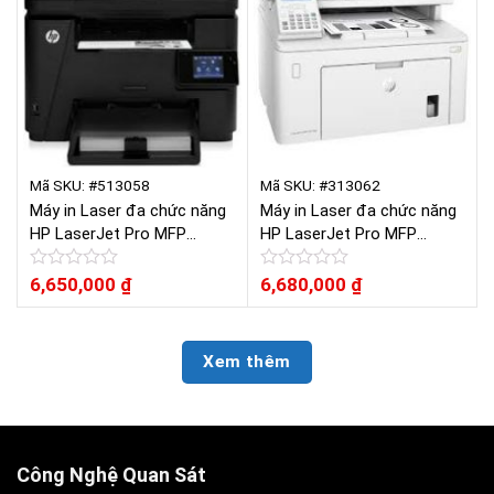
sao
sao
Mã SKU: #513058
Mã SKU: #313062
Máy in Laser đa chức năng
Máy in Laser đa chức năng
HP LaserJet Pro MFP
HP LaserJet Pro MFP
M225DN
M227FDN
Được
6,650,000
₫
Được
6,680,000
₫
xếp
xếp
hạng
hạng
0
0
5
5
Xem thêm
sao
sao
Công Nghệ Quan Sát