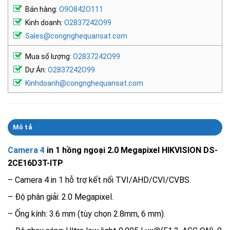
Bán hàng:
O9O842O111
Kinh doanh:
O2837242O99
Sales@congnghequansat.com
Mua số lượng:
O2837242O99
Dự Án:
O2837242O99
Kinhdoanh@congnghequansat.com
Mô tả
Camera 4
in 1 hồng ngoại 2.0 Megapixel HIKVISION DS-
2CE16D3T-ITP
– Camera 4 in 1 hỗ trợ kết nối TVI/AHD/CVI/CVBS.
– Độ phân giải: 2.0 Megapixel.
– Ống kính: 3.6 mm (tùy chọn 2.8mm, 6 mm).