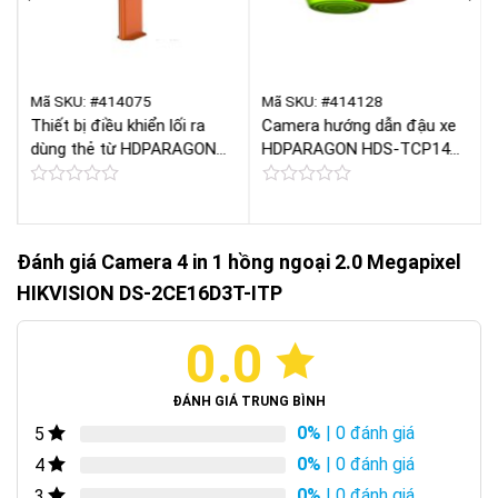
Mã SKU: #414075
Mã SKU: #414128
Thiết bị điều khiển lối ra
Camera hướng dẫn đậu xe
dùng thẻ từ HDPARAGON
HDPARAGON HDS-TCP145-
TME402-TRL
B
Được
Được
xếp
xếp
hạng
hạng
0
0
Đánh giá Camera 4 in 1 hồng ngoại 2.0 Megapixel
5
5
sao
sao
HIKVISION DS-2CE16D3T-ITP
0.0
ĐÁNH GIÁ TRUNG BÌNH
0%
| 0 đánh giá
5
0%
| 0 đánh giá
4
0%
| 0 đánh giá
3