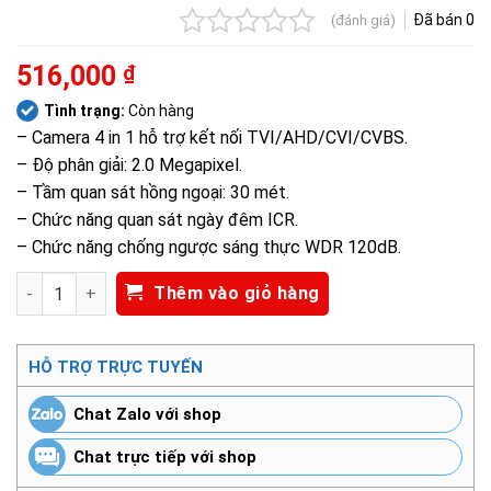
Đã bán
0
(đánh giá)
Được
516,000
₫
xếp
Tình trạng:
Còn hàng
hạng
– Camera 4 in 1 hỗ trợ kết nối TVI/AHD/CVI/CVBS.
0.0
– Độ phân giải: 2.0 Megapixel.
5
– Tầm quan sát hồng ngoại: 30 mét.
sao
– Chức năng quan sát ngày đêm ICR.
– Chức năng chống ngược sáng thực WDR 120dB.
Camera 4 in 1 hồng ngoại 2.0 Megapixel HIKVISION DS-2CE16
Thêm vào giỏ hàng
HỖ TRỢ TRỰC TUYẾN
Chat Zalo với shop
Chat trực tiếp với shop